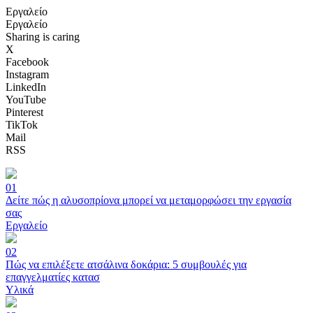
Εργαλείο
Εργαλείο
Sharing is caring
X
Facebook
Instagram
LinkedIn
YouTube
Pinterest
TikTok
Mail
RSS
01
Δείτε πώς η αλυσοπρίονα μπορεί να μεταμορφώσει την εργασία
σας
Εργαλείο
02
Πώς να επιλέξετε ατσάλινα δοκάρια: 5 συμβουλές για
επαγγελματίες κατασ
Υλικά