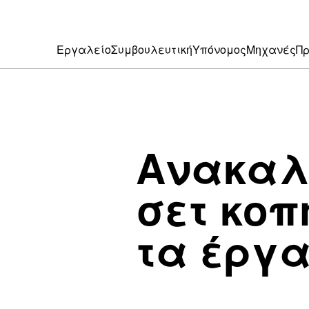
Εργαλείο
Συμβουλευτική
Υπόνομος
Μηχανές
Πρ
Ανακαλ
σετ κο
τα έργα