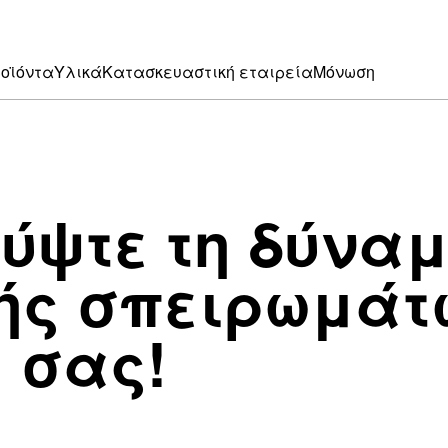
οϊόντα
Υλικά
Κατασκευαστική εταιρεία
Μόνωση
ύψτε τη δύναμ
πής σπειρωμάτ
 σας!