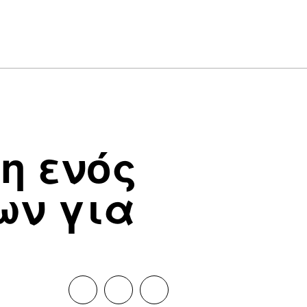
η ενός
ων για